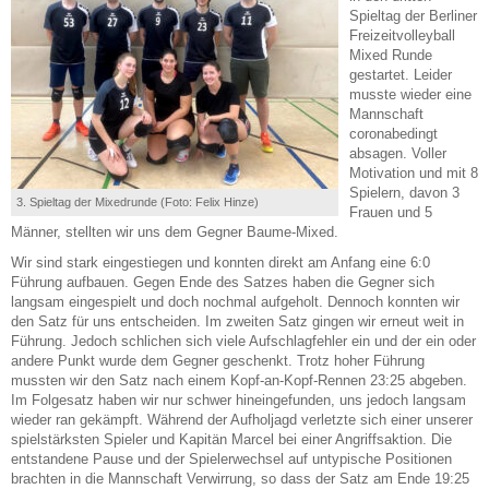
Spieltag der Berliner
Freizeitvolleyball
Mixed Runde
gestartet. Leider
musste wieder eine
Mannschaft
coronabedingt
absagen. Voller
Motivation und mit 8
Spielern, davon 3
3. Spieltag der Mixedrunde (Foto: Felix Hinze)
Frauen und 5
Männer, stellten wir uns dem Gegner Baume-Mixed.
Wir sind stark eingestiegen und konnten direkt am Anfang eine 6:0
Führung aufbauen. Gegen Ende des Satzes haben die Gegner sich
langsam eingespielt und doch nochmal aufgeholt. Dennoch konnten wir
den Satz für uns entscheiden. Im zweiten Satz gingen wir erneut weit in
Führung. Jedoch schlichen sich viele Aufschlagfehler ein und der ein oder
andere Punkt wurde dem Gegner geschenkt. Trotz hoher Führung
mussten wir den Satz nach einem Kopf-an-Kopf-Rennen 23:25 abgeben.
Im Folgesatz haben wir nur schwer hineingefunden, uns jedoch langsam
wieder ran gekämpft. Während der Aufholjagd verletzte sich einer unserer
spielstärksten Spieler und Kapitän Marcel bei einer Angriffsaktion. Die
entstandene Pause und der Spielerwechsel auf untypische Positionen
brachten in die Mannschaft Verwirrung, so dass der Satz am Ende 19:25