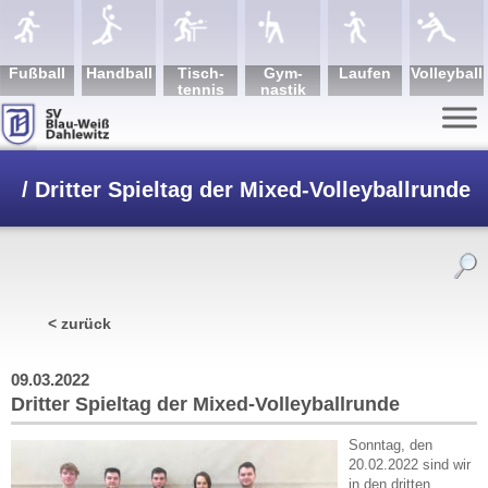
Fuß­ball
Hand­ball
Tisch­
Gym­
Lau­fen
Volley­ball
tennis
nastik
/
Dritter Spieltag der Mixed-Volleyballrunde
< zurück
09.03.2022
Dritter Spieltag der Mixed-Volleyballrunde
Sonntag, den
20.02.2022 sind wir
in den dritten