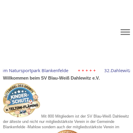
Fuß­ball
Hand­ball
Tisch­
Gym­
Lau­fen
Volley­ball
tennis
nastik
Startseite
im Natursportpark Blankenfelde
+ + + + +
32.Dahlewitze
Willkommen beim SV Blau-Weiß Dahlewitz e.V.
Mit 800 Mitgliedern ist der SV Blau-Weiß Dahlewitz
der älteste und nicht nur mitgliedstärkste Verein in der Gemeinde
Blankenfelde -Mahlow sondern auch der mitgliedsstärkste Verein im