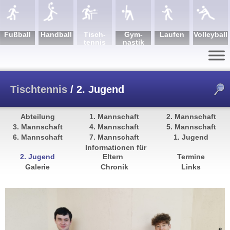
Fuß­ball
Hand­ball
Tisch­
Gym­
Lau­fen
Volley­ball
tennis
nastik
Tischtennis
/
2. Jugend
Abteilung
1. Mannschaft
2. Mannschaft
3. Mannschaft
4. Mannschaft
5. Mannschaft
6. Mannschaft
7. Mannschaft
1. Jugend
Informationen für
2. Jugend
Eltern
Termine
Galerie
Chronik
Links