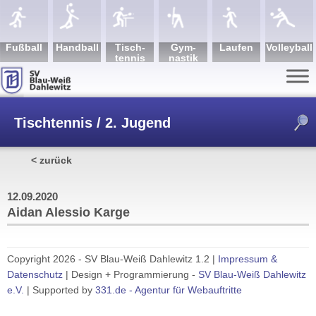
Fuß­ball
Hand­ball
Tisch­
Gym­
Lau­fen
Volley­ball
tennis
nastik
Tischtennis / 2. Jugend
< zurück
/
Aidan Alessio Karge
12.09.2020
Aidan Alessio Karge
Copyright 2026 - SV Blau-Weiß Dahlewitz 1.2 |
Impressum &
Datenschutz
| Design + Programmierung -
SV Blau-Weiß Dahlewitz
e.V.
| Supported by
331.de - Agentur für Webauftritte