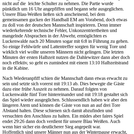
nicht auf die leichte Schulter zu nehmen. Die Partie wurde
pünktlich um 16 Uhr angepfiffen und begann sehr ausgeglichen.
Unsere Blau-Weißen ließen sich anscheinend, bei dem
gemeinsamen gucken der Handball EM am Vorabend, doch etwas
zu doll von der deutschen Mannschaft inspirieren. Denn immer
wiederkehrende technische Fehler, Unkonzentriertheiten und
mangelnde Absprachen in der Abwehr, ermöglichten es
Luckenwalde nach 20 Minuten sogar mit 6:8 in Führung zu gehen.
So einige Fehlwürfe und Lattentreffer sorgten für wenig Tore und
wirklich viel wollte unseren Männern nicht gelingen. Die letzten
Minuten der ersten Halbzeit nutzen die Dahlewitzer dann aber doch
noch effektiv, so geht es zumindest mit einem 13:10 Halbzeitstrand
in die Kabine.
Nach Wiederanpfiff schien die Mannschaft dann etwas erwacht zu
sein und setzte sich vorerst mit 19:13 ab. Dies bewegte die Gäste
dazu eine frühe Auszeit zu nehmen. Darauf folgten von
Luckenwalde fünf Tore hintereinander und mit 19:18 gestaltet sich
das Spiel wieder ausgeglichen. Schlussendlich haben wir aber den
längeren Atem und können die Gäste von nun an auf drei Tore
Abstand halten. Diese schienen sich damit abzufinden und
versuchten den Anschluss zu halten. Ein müdes aber faires Spiel
endet 29:26 dann doch verdient für unsere Blau Weißen. Auch
wenn hier sicher ein deutlicherer Sieg angepeilt war.
Hoffentlich sind unsere Männer nun aus der Winterpause erwacht,