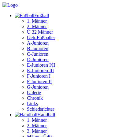
Fuß­ball
1. Männer
2. Männer
Ü 32 Männer
Geh-Fußballer
A-Junioren
B-Junioren
C-Junioren
D-Junioren
E-Junioren I/II
E-Junioren III
F-Junioren I
F Junioren II
G-Junioren
Galerie
Chronik
Links
Schiedsrichter
Hand­ball
1. Männer
2. Männer
3. Männer
Männer Ü40