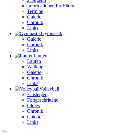
2. Jugend
Informationen für Eltern
Termine
Galerie
Chronik
Links
Gym­nastik
Galerie
Chronik
Links
Lau­fen
Laufen
Walking
Galerie
Chronik
Links
Volley­ball
Einsteiger
Fortgeschrittene
Oldies
Chronik
Galerie
Links