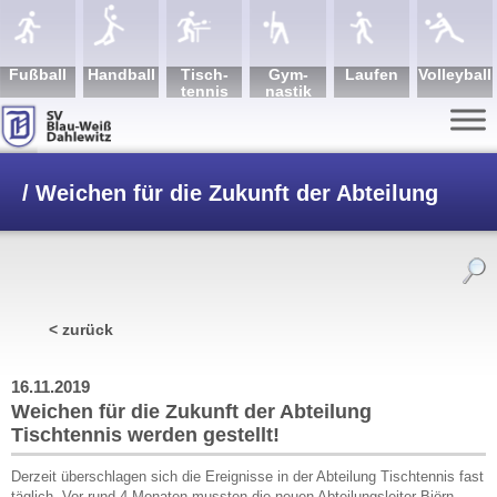
Fuß­ball
Hand­ball
Tisch­
Gym­
Lau­fen
Volley­ball
tennis
nastik
/
Weichen für die Zukunft der Abteilung
Tischtennis werden gestellt!
< zurück
16.11.2019
Weichen für die Zukunft der Abteilung
Tischtennis werden gestellt!
Derzeit überschlagen sich die Ereignisse in der Abteilung Tischtennis fast
täglich. Vor rund 4 Monaten mussten die neuen Abteilungsleiter Björn