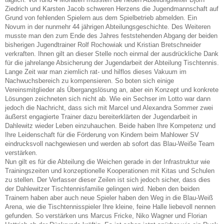
Ziedrich und Karsten Jacob schweren Herzens die Jugendmannschaft auf
Grund von fehlenden Spielern aus dem Spielbetrieb abmelden. Ein
Novum in der nunmehr 44 jährigen Abteilungsgeschichte. Des Weiteren
musste man den zum Ende des Jahres feststehenden Abgang der beiden
bisherigen Jugendtrainer Rolf Rochowiak und Kristian Bretschneider
verkraften. Ihnen gilt an dieser Stelle noch einmal der ausdrückliche Dank
für die jahrelange Absicherung der Jugendarbeit der Abteilung Tischtennis.
Lange Zeit war man ziemlich rat- und hilflos dieses Vakuum im
Nachwuchsbereich zu kompensieren. So boten sich einige
Vereinsmitglieder als Übergangslösung an, aber ein Konzept und konkrete
Lösungen zeichneten sich nicht ab. Wie ein Sechser im Lotto war dann
jedoch die Nachricht, dass sich mit Marcel und Alexandra Sommer zwei
äußerst engagierte Trainer dazu bereiterklärten der Jugendarbeit in
Dahlewitz wieder Leben einzuhauchen. Beide haben Ihre Kompetenz und
Ihre Leidenschaft für die Förderung von Kindern beim Mahlower SV
eindrucksvoll nachgewiesen und werden ab sofort das Blau-Weiße Team
verstärken.
Nun gilt es für die Abteilung die Weichen gerade in der Infrastruktur wie
Trainingszeiten und konzeptionelle Kooperationen mit Kitas und Schulen
zu stellen. Der Verfasser dieser Zeilen ist sich jedoch sicher, dass dies
der Dahlewitzer Tischtennisfamilie gelingen wird. Neben den beiden
Trainern haben aber auch neue Spieler haben den Weg in die Blau-Weiß
Arena, wie die Tischtennisspieler Ihre kleine, feine Halle liebevoll nennen
gefunden. So verstärken uns Marcus Fricke, Niko Wagner und Florian