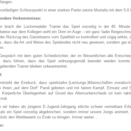
fangen.
vorläufigen Schlusspunkt in einer starken Partie setzte Mustafa mit dem 5:0 i
ondere Vorkommnisse:
er brach der Luckenwalder Trainer das Spiel vorzeitig in der 40. Minute
lweise war dem Kollegen wohl ein Dorn im Auge – ein ganz fader Beigeschm
 der Rückzug des Gästeteams vom Spielfeld so kontrolliert und zügig wirkte
, dass die Art und Weise des Spielendes nicht neu gewesen, sondern gar ei
en.
Gespräch mit dem guten Schiedsrichter, der im Wesentlichen alle Entscheidu
ht dazu führen, dass das Spiel ordnungsgemäß beendet werden konnte
gebenden Trainer blieben unbeantwortet.
t:
ntsteht der Eindruck, dass spielstarke (Leistungs-)Mannschaften moralisc
 ihnen „auf dem Dorf“ Paroli geboten und mit fairem Kampf, Einsatz und S
. Körperliche Überlegenheit auf Grund des Altersunterschieds ist kein tak
mal.
 wir haben als jüngerer E-Jugend-Jahrgang etliche schwer vertretbare Er
als ein Spiel vorzeitig abgebrochen, sondern immer unsere Jungs animiert
Stolz den Wettbewerb zu Ende zu bringen. Immer weiter…
r: