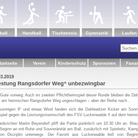
ball
Hand­ball
Tisch­tennis
Gym­nastik
Lau­fen
tartseite
Verein
Kinderschutz
Sponsoren
Fanar
r Weg“ unbezwingbar
03.2019
estung Rangsdorfer Weg“ unbezwingbar
Gute vorweg: Auch im zweiten Pflichtheimspiel dieser Runde bleiben die D
 am heimischen Rangsdorfer Weg ungeschlagen – aber der Reihe nach…
sonnigen 9° und etwas Wind fanden sich die Dahlewitzer Kicker am Son
spiel gegen die Leistungsmannschaft des FSV Luckenwalde II auf dem heimi
edsrichter Martin Beyendorf pfiff die Partie pünktlich um 10:30 Uhr an. Bl
Beginn an mit Ruhe und Souveränität am Ball, zusätzlich mit Spielwitz, Kamp
ion Disziplin unterwegs. Der Favorit aus Luckenwalde ließ von Begi