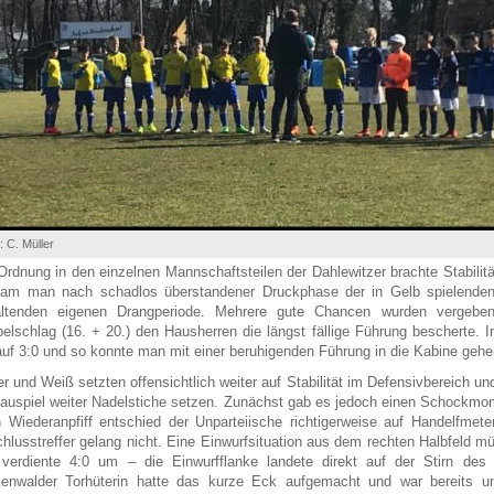
: C. Müller
Ordnung in den einzelnen Mannschaftsteilen der Dahlewitzer brachte Stabilit
am man nach schadlos überstandener Druckphase der in Gelb spielenden
altenden eigenen Drangperiode. Mehrere gute Chancen wurden vergebe
elschlag (16. + 20.) den Hausherren die längst fällige Führung bescherte. I
auf 3:0 und so konnte man mit einer beruhigenden Führung in die Kabine gehe
er und Weiß setzten offensichtlich weiter auf Stabilität im Defensivbereich und
auspiel weiter Nadelstiche setzen. Zunächst gab es jedoch einen Schockmo
 Wiederanpfiff entschied der Unparteiische richtigerweise auf Handelfmete
hlusstreffer gelang nicht. Eine Einwurfsituation aus dem rechten Halbfeld 
verdiente 4:0 um – die Einwurfflanke landete direkt auf der Stirn de
enwalder Torhüterin hatte das kurze Eck aufgemacht und war bereits u