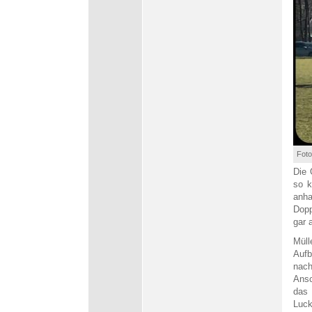
Foto
Die 
so k
anh
Dopp
gar 
Müll
Aufb
nach
Ansc
das 
Luck