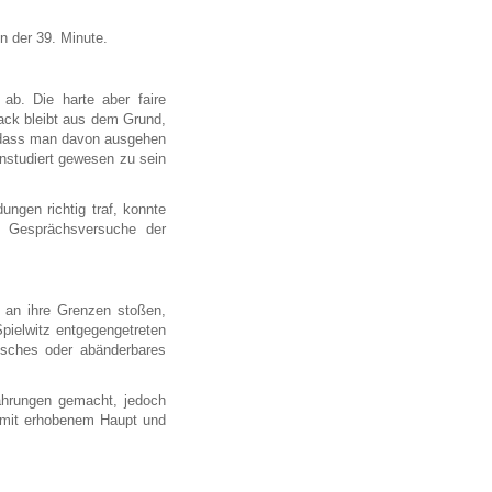
n der 39. Minute.
 ab. Die harte aber faire
ack bleibt aus dem Grund,
, dass man davon ausgehen
nstudiert gewesen zu sein
ngen richtig traf, konnte
. Gesprächsversuche der
h an ihre Grenzen stoßen,
pielwitz entgegengetreten
tisches oder abänderbares
fahrungen gemacht, jedoch
, mit erhobenem Haupt und