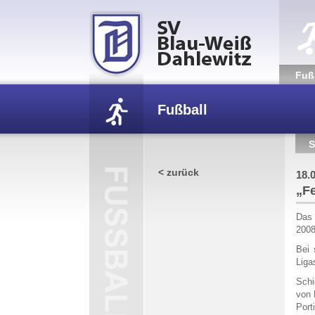
Fuß­
Fußball
S
/
„Festung Rangsdorfe
< zurück
18.
„F
Das 
2008
Bei 
Liga
Schi
von 
Port