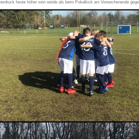
erdruck heute höher sein würde als beim Pokalkick am Vorwochenende geg