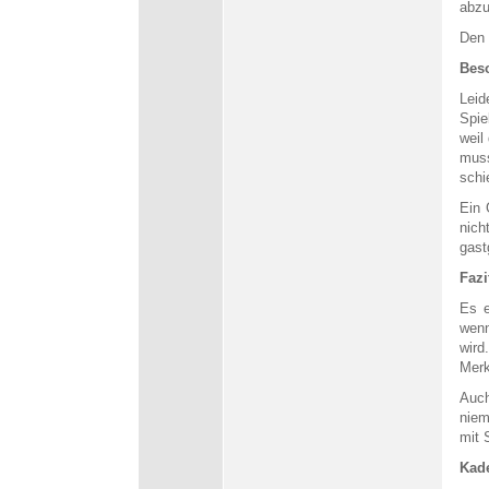
abzu
Den 
Bes
Leid
Spie
weil
muss
schi
Ein 
nic
gast
Fazi
Es e
wenn
wird
Merk
Auch
niem
mit 
Kade