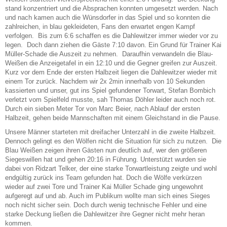
stand konzentriert und die Absprachen konnten umgesetzt werden. Nach
und nach kamen auch die Wünsdorfer in das Spiel und so konnten die
zahlreichen, in blau gekleideten, Fans den erwartet engen Kampf
verfolgen. Bis zum 6:6 schaffen es die Dahlewitzer immer wieder vor zu
legen. Doch dann ziehen die Gäste 7:10 davon. Ein Grund für Trainer Kai
Müller-Schade die Auszeit zu nehmen. Daraufhin verwandeln die Blau-
Weißen die Anzeigetafel in ein 12:10 und die Gegner greifen zur Auszeit.
Kurz vor dem Ende der ersten Halbzeit liegen die Dahlewitzer wieder mit
einem Tor zurück. Nachdem wir 2x 2min innerhalb von 10 Sekunden
kassierten und unser, gut ins Spiel gefundener Torwart, Stefan Bombich
verletzt vom Spielfeld musste, sah Thomas Döhler leider auch noch rot.
Durch ein sieben Meter Tor von Marc Beier, nach Ablauf der ersten
Halbzeit, gehen beide Mannschaften mit einem Gleichstand in die Pause.
Unsere Männer starteten mit dreifacher Unterzahl in die zweite Halbzeit.
Dennoch gelingt es den Wölfen nicht die Situation für sich zu nutzen. Die
Blau Weißen zeigen ihren Gästen nun deutlich auf, wer den größeren
Siegeswillen hat und gehen 20:16 in Führung. Unterstützt wurden sie
dabei von Ridzart Telker, der eine starke Torwartleistung zeigte und wohl
endgültig zurück ins Team gefunden hat. Doch die Wölfe verkürzen
wieder auf zwei Tore und Trainer Kai Müller Schade ging ungewohnt
aufgeregt auf und ab. Auch im Publikum wollte man sich eines Sieges
noch nicht sicher sein. Doch durch wenig technische Fehler und eine
starke Deckung ließen die Dahlewitzer ihre Gegner nicht mehr heran
kommen.