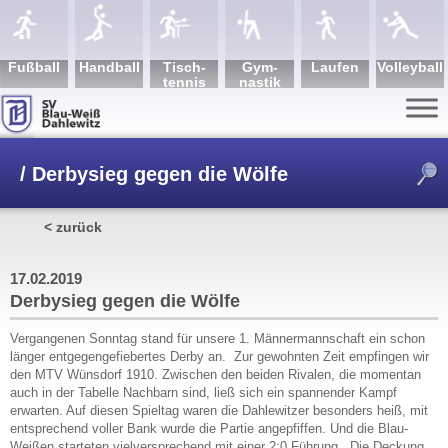
Fuß­ball
Hand­ball
Tisch­
Gym­
Lau­fen
Volley­ball
tennis
nastik
/
Derbysieg gegen die Wölfe
< zurück
17.02.2019
Derbysieg gegen die Wölfe
Vergangenen Sonntag stand für unsere 1. Männermannschaft ein schon
länger entgegengefiebertes Derby an. Zur gewohnten Zeit empfingen wir
den MTV Wünsdorf 1910. Zwischen den beiden Rivalen, die momentan
auch in der Tabelle Nachbarn sind, ließ sich ein spannender Kampf
erwarten. Auf diesen Spieltag waren die Dahlewitzer besonders heiß, mit
entsprechend voller Bank wurde die Partie angepfiffen. Und die Blau-
Weißen starteten vielversprechend mit einer 2:0 Führung. Die Deckung