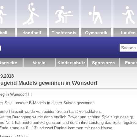
ball
Hand­ball
Tisch­tennis
Gym­nastik
Lau­fen
)
tartseite
Verein
Kinderschutz
Sponsoren
Fanar
innen in Wünsdorf
09.2018
Jugend Mädels gewinnen in Wünsdorf
Sieg in Wünsdorf !!!
es Spiel unserer B-Mädels in dieser Saison gewonnen.
erste Halbzeit wurde von beiden Seiten fasst verschlafen…
weiten Durchgang wurde dann endlich Power und schöne Spielzüge gezeigt.
re Nr. 1 hat heute perfekt gehalten und durch ihre Leistung das Spiel regelre
nde stand es 6 : 13 und zwei Punkte kommen mit nach Hause.
ckwunsch Mädels