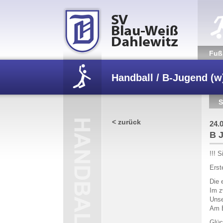
Fuß­
Handball / B-Jugend (w
S
/
B Jugend Mädels gew
< zurück
24.
B 
!!! 
Erst
Die 
Im z
Unse
Am E
Glü