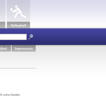
Volley­ball
tikel
Impressum
cht entschieden.