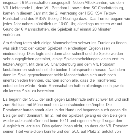
insgesamt 6 Mannschaften ausgespielt. Neben Altbekannten, wie dem
VfL Lichtenrade II, dem VfL Potsdam II sowie dem SC Charlottenburg,
kamen in diesem Jahr mit der 2. Vertretung der HSG KSV Teltow-
Ruhlsdorf und des MBSV Belzig 2 Neulinge dazu. Das Turnier begann wie
jedes Jahr nahezu pünktlich um 10:00 Uhr, allerdings mussten wir auf
Grund der 6 Mannschaften, die Spielzeit auf einmal 20 Minuten
verkürzen.
Am Anfang taten sich einige Mannschaften schwer ins Turnier zu finden,
was sich trotz der kurzen Spielzeit in eindeutigen Ergebnissen
niederschlug. Dies legte sich dann aber schnell und die Spiele wurden
sehr ausgeglichen gestaltet, einige Spielentscheidungen vielen erst im
letzten Angriff. Mit dem SC Charlottenburg und dem VfL Potsdam
kristallisierten sich schnell die beiden Titelaspiranten heraus. Nachdem
dann im Spiel gegeneinander beide Mannschaften sich auch noch
unentschieden trennten, dachten schon alle, dass die Tordifferenz
entscheiden würde. Beide Mannschaften hatten allerdings noch jeweils
ein letztes Spiel zu bestreiten.
Es begann der SCC, der sich gegen Lichtenrade sehr schwer tat und sich
zum Schluss mit Mühe noch ein Unentschieden erkämpfte. Die
Potsdamer hatten somit alles in der Hand und begannen auch gegen die
Belziger sehr dominant. Im 2. Teil der Spielzeit gelang es den Belzigern
wieder aufzuschließen und beim 10:11 und eigenem Angriff sogar den
Ausgleich zu erzielen. Dies gelang ihnen nicht, so dass der VfL Potsdam
seinen Titel verteidigen konnte und den SCC auf Platz 2, gefolgt von