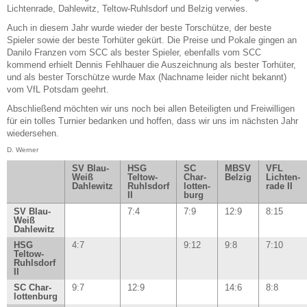
Lichtenrade, Dahlewitz, Teltow-Ruhlsdorf und Belzig verwies.
Auch in diesem Jahr wurde wieder der beste Torschütze, der beste
Spieler sowie der beste Torhüter gekürt. Die Preise und Pokale gingen an
Danilo Franzen vom SCC als bester Spieler, ebenfalls vom SCC
kommend erhielt Dennis Fehlhauer die Auszeichnung als bester Torhüter,
und als bester Torschütze wurde Max (Nachname leider nicht bekannt)
vom VfL Potsdam geehrt.
Abschließend möchten wir uns noch bei allen Beteiligten und Freiwilligen
für ein tolles Turnier bedanken und hoffen, dass wir uns im nächsten Jahr
wiedersehen.
D. Werner
SV Blau-
HSG
SC
MBSV
VFL
Weiß
Teltow-
Char-
Belzig
Lichten-
Dahlewitz
Ruhlsdorf
lotten-
rade II
II
burg
SV Blau-
7:4
7:9
12:9
8:15
Weiß
Dahlewitz
HSG
4:7
9:12
9:8
7:10
Teltow-
Ruhlsdorf
II
SC Char-
9:7
12:9
14:6
8:8
lottenburg