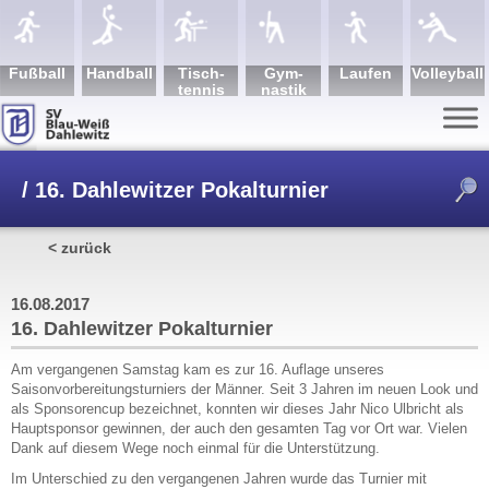
Fuß­ball
Hand­ball
Tisch­
Gym­
Lau­fen
Volley­ball
tennis
nastik
/
16. Dahlewitzer Pokalturnier
< zurück
16.08.2017
16. Dahlewitzer Pokalturnier
Am vergangenen Samstag kam es zur 16. Auflage unseres
Saisonvorbereitungsturniers der Männer. Seit 3 Jahren im neuen Look und
als Sponsorencup bezeichnet, konnten wir dieses Jahr Nico Ulbricht als
Hauptsponsor gewinnen, der auch den gesamten Tag vor Ort war. Vielen
Dank auf diesem Wege noch einmal für die Unterstützung.
Im Unterschied zu den vergangenen Jahren wurde das Turnier mit