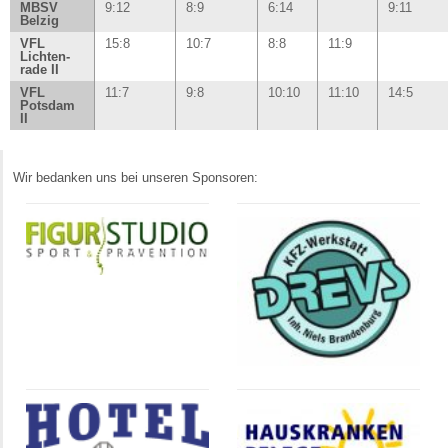
MBSV
9:12
8:9
6:14
9:11
Belzig
VFL
15:8
10:7
8:8
11:9
Lichten-
rade II
VFL
11:7
9:8
10:10
11:10
14:5
Potsdam
II
Wir bedanken uns bei unseren Sponsoren: