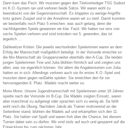
Dann kam das Pech: Wir mussten gegen den Titelverteidiger TSG Südost
im K.O.-System ran und verloren beide Sätze. Wir waren wohl zu
beeindruckt von der Gegenmannschaft. Es klappten zu wenige Angriffe
trotz gutem Zuspiel und in der Annahme waren wir zu steif. Damit konnten
wir bestenfalls noch Platz 5 erreichen, was auch gelang, denn die
nachfolgenden Spiele gewannen wir klar. Fazit: Wir haben nur eins von
sechs Spielen verloren und sind trotzdem nur 5. geworden, das ist
ärgerlich …
Dahlewitzer Kröten:
Die jeweils wechselnden Spielerinnen waren an dem
Erfolg der Mannschaft maßgeblich beteiligt. In der Vorrunde erreichte so
die Mix-Mannschaft als Gruppenzweiter ebenfalls den A-Cup. Die beiden
jungen Spielerinnen Tine und Julia blühten förmlich auf und zeigten uns
allen, was sie eigentlich können. Vor allem die Angabenserien von Julia
hatten es in sich. Allerdings verloren auch sie ihr erstes K.O.-Spiel und
mussten dann gegen ranDahle spielen. Sie erreichten den für sie
hervorragenden 6. Platz. Mädels macht weiter so.
Mono Mono:
Unsere Jugendmannschaft mit Spielerinnen unter 18 Jahren
spielte nach der Vorrunde im B-Cup. Die Mädels zeigten Einsatz, waren
aber manchmal zu aufgeregt oder sprachen sich zu wenig ab. Da fehlt
wohl noch die Übung. Nachdem Jakob als Trainer motivierend an der
Seitenlinie stand, blühten die Mädels auf und erkämpften sich den 11.
Platz. Sie hatten viel Spaß und waren froh über die Chance, bei diesem
Turnier dabei sein zu dürfen. Wir sind stolz auf euch und gespannt auf die
Entwicklung bis zum nächsten Jahr.