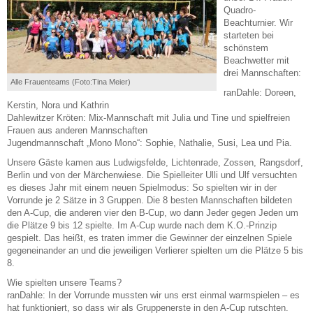
Quadro-
Beachturnier. Wir
starteten bei
schönstem
Beachwetter mit
drei Mannschaften:
Alle Frauenteams (Foto:Tina Meier)
ranDahle:
Doreen,
Kerstin, Nora und Kathrin
Dahlewitzer Kröten:
Mix-Mannschaft mit Julia und Tine und spielfreien
Frauen aus anderen Mannschaften
Jugendmannschaft „Mono Mono“:
Sophie, Nathalie, Susi, Lea und Pia.
Unsere Gäste kamen aus Ludwigsfelde, Lichtenrade, Zossen, Rangsdorf,
Berlin und von der Märchenwiese. Die Spielleiter Ulli und Ulf versuchten
es dieses Jahr mit einem neuen Spielmodus: So spielten wir in der
Vorrunde je 2 Sätze in 3 Gruppen. Die 8 besten Mannschaften bildeten
den A-Cup, die anderen vier den B-Cup, wo dann Jeder gegen Jeden um
die Plätze 9 bis 12 spielte. Im A-Cup wurde nach dem K.O.-Prinzip
gespielt. Das heißt, es traten immer die Gewinner der einzelnen Spiele
gegeneinander an und die jeweiligen Verlierer spielten um die Plätze 5 bis
8.
Wie spielten unsere Teams?
ranDahle:
In der Vorrunde mussten wir uns erst einmal warmspielen – es
hat funktioniert, so dass wir als Gruppenerste in den A-Cup rutschten.