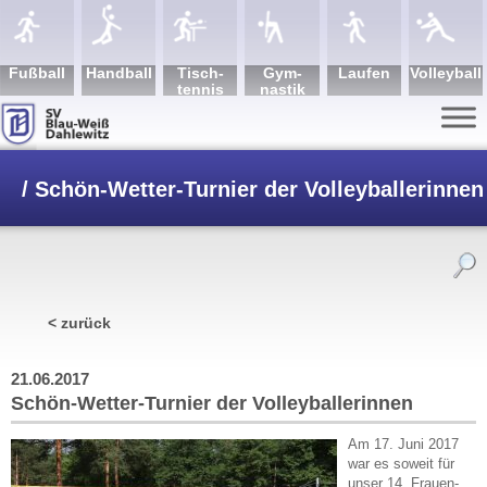
Fuß­ball
Hand­ball
Tisch­
Gym­
Lau­fen
Volley­ball
tennis
nastik
/
Schön-Wetter-Turnier der Volleyballerinnen
< zurück
21.06.2017
Schön-Wetter-Turnier der Volleyballerinnen
Am 17. Juni 2017
war es soweit für
unser 14. Frauen-