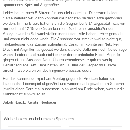
spannendes Spiel auf Augenhöhe.
Leider hat es nach 5 Sätzen für uns nicht gereicht. Die ersten beiden
Sätze verloren wir ,dann konnten die nächsten beiden Sätze gewonnen
werden. Im Tie-Break hatten sich die Gegner bei 8:14 abgesetzt, was wir
nur noch auf 12:15 verkürzen konnten. Nach einer anschließenden
Analyse wurden Schwachstellen identifiziert: Alle haben Fehler gemacht
und waren nicht ganz wach. Die Annahme war streckenweise nicht gut,
infolgedessen das Zuspiel suboptimal. Daraufhin konnte am Netz kein
Druck mit Angriffen aufgebaut werden, da viele Bälle nur noch Notschläge
waren. Leider stand auch nicht immer der erforderliche Block. Angriffe
gingen oft ins Aus oder Netz. Überraschenderweise gab es wenig
Fehlaufschläge. Am Ende hatten wir 101 und der Gegner 99 Punkte
erreicht, also waren wir doch irgendwie besser, oder?
Für das kommende Spiel am Montag gegen die Preußen haben die
Frauen das Liberospiel abgewählt und werden nach gewohntem Schema
jeweils einen Satz mal aussetzen. Man wird am Ende sehen, was für die
Mannschaft sinnvoller ist.
Jakob Noack, Kerstin Neubauer
Wir bedanken uns bei unseren Sponsoren: