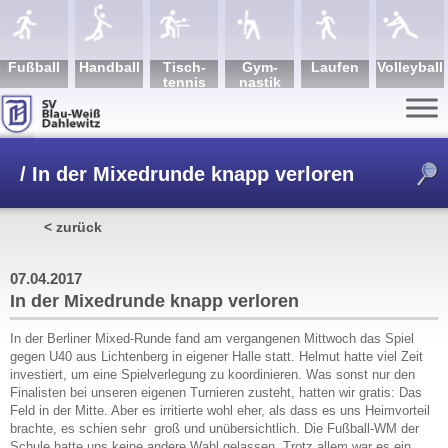
Fuß­ball
Hand­ball
Tisch­
Gym­
Lau­fen
Volley­ball
tennis
nastik
/
In der Mixedrunde knapp verloren
< zurück
07.04.2017
In der Mixedrunde knapp verloren
In der Berliner Mixed-Runde fand am vergangenen Mittwoch das Spiel
gegen U40 aus Lichtenberg in eigener Halle statt. Helmut hatte viel Zeit
investiert, um eine Spielverlegung zu koordinieren. Was sonst nur den
Finalisten bei unseren eigenen Turnieren zusteht, hatten wir gratis: Das
Feld in der Mitte. Aber es irritierte wohl eher, als dass es uns Heimvorteil
brachte, es schien sehr groß und unübersichtlich. Die Fußball-WM der
Schule hatte uns keine andere Wahl gelassen. Trotz allem war es ein