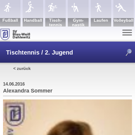
Fuß­ball
Hand­ball
Tisch­
Gym­
Lau­fen
Volley­ball
tennis
nastik
Tischtennis / 2. Jugend
< zurück
/
Alexandra Sommer
14.06.2016
Alexandra Sommer