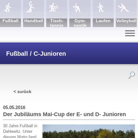
Fuß­ball
Hand­ball
Tisch­
Gym­
Lau­fen
Volley­ball
tennis
nastik
Fußball / C-Junioren
/
Der Jubiläums Mai-Cup der E- und D-
< zurück
Junioren
05.05.2016
Der Jubiläums Mai-Cup der E- und D- Junioren
30 Jahre Fußball in
Dahlewitz. Unter
diesem Motto fand