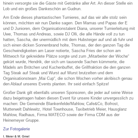
hinein versorgte sie die Gäste mit Getränke aller Art. An dieser Stelle ein
Lob und ein großes Dankeschön an Gudrun.
Am Ende dieses phantastischen Turnieres, auf das wir alle stolz sein
können, möchten wir nun Danke sagen. Den Mamas und Papas der E
und D Junioren, dem Organisationstalent Diana, unserer Turnierleitung mit
Uwe, Thomas und Andreas, sowie DJ Olli, die alle Hände voll zu tun
hatten, Sascha, der unermüdlich mit dem Hubsteiger auf und ab fuhr und
sich einen dicken Sonnenbrand holte, Thomas, der den ganzen Tag die
Geschwindigkeiten am Laser notierte, Sascha Fries der schon am
Mittwoch für gekreidete Plätze sorgte und zum „Mitarbeiter der Woche“
gekürt wurde, Hendrik, der sich um tausende Sachen kümmerte, die
Mädels am Brötchen und Kuchenbuffet, die Grillfraktion die den ganzen
Tag Steak auf Steak und Wurst auf Wurst brutzelten und dem
Organisationsteam „Mai Cup“, die schon Wochen vorher akribisch genau
den Ablauf unseres Events planten. Ihr seid einfach Spitze!
Großer Dank gilt ebenfalls unseren Sponsoren, die jeder auf seine Weise
dazu beigetragen haben diesen Event für unsere Kinder unvergesslich zu
machen: Die Gemeinde Blankenfelde/Mahlow, Cafe&Co, Bofrost,
Mutterwelt Dahlewitz, Hotel Townhouse, Taxibetrieb Meier, Hausglanz
Mahlow, Radhaus, Firma MATECO sowie der Firma CDM aus der
Heinemeyer Gruppe.
Zur Fotogalerie
I. Meier & M. Gmel