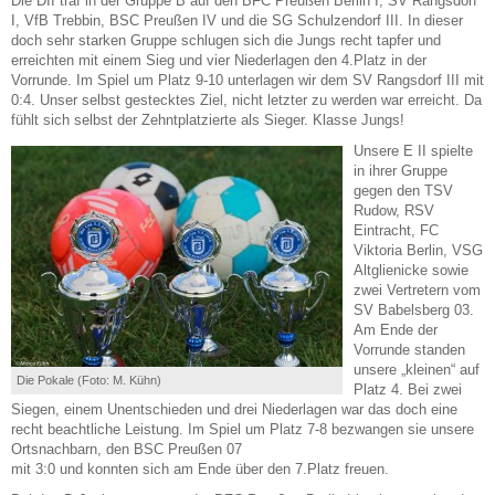
Die DII traf in der Gruppe B auf den BFC Preußen Berlin I, SV Rangsdorf
I, VfB Trebbin, BSC Preußen IV und die SG Schulzendorf III. In dieser
doch sehr starken Gruppe schlugen sich die Jungs recht tapfer und
erreichten mit einem Sieg und vier Niederlagen den 4.Platz in der
Vorrunde. Im Spiel um Platz 9-10 unterlagen wir dem SV Rangsdorf III mit
0:4. Unser selbst gestecktes Ziel, nicht letzter zu werden war erreicht. Da
fühlt sich selbst der Zehntplatzierte als Sieger. Klasse Jungs!
Unsere E II spielte
in ihrer Gruppe
gegen den TSV
Rudow, RSV
Eintracht, FC
Viktoria Berlin, VSG
Altglienicke sowie
zwei Vertretern vom
SV Babelsberg 03.
Am Ende der
Vorrunde standen
unsere „kleinen“ auf
Die Pokale (Foto: M. Kühn)
Platz 4. Bei zwei
Siegen, einem Unentschieden und drei Niederlagen war das doch eine
recht beachtliche Leistung. Im Spiel um Platz 7-8 bezwangen sie unsere
Ortsnachbarn, den BSC Preußen 07
mit 3:0 und konnten sich am Ende über den 7.Platz freuen.