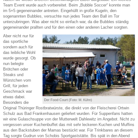
Team Event wurde auch vorbereitet. Beim „Bubble Soccer“ konnte man
im 5×5 gegeneinander antreten. Eingehüllt in große Kugeln, den
sogenannten Bubbles, versuchte nun jedes Team den Ball im Tor
unterzubringen. Was aber nicht so einfach war, da die Bubbles ständig
gegeneinander prallten und für den einen oder anderen Lacher sorgten.
Aber nicht nur für
das sportliche
sondern auch für
das leibliche Wohl
wurde gesorgt. Ob
nun belegte
Brötchen oder
Steaks und
Würstchen vom
Grill, für jeden
Geschmack war
etwas dabei.
Der Food-Court (Foto: M. Kühn)
Besonders die
Original Thüringer Rostbratwürste, die direkt von der Fleischerei Ortwin
Schulz aus Bad Frankenhausen geliefert wurden. Für Suppenfans hatten
wir eine Gulaschsuppe von der Mutterwelt Dahlewitz im Angebot. Nicht zu
vergessen unser Kuchenbuffet das mit sehr leckeren Kuchen und Muffins
aus den Backstuben der Mamas bestückt war. Für Trinkbares an diesem
Tag sorgte Gudrun von Schobis Sportgaststätte. Bis spät in den Abend