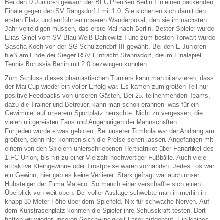
Bei den D Junioren gewann der BFC Preußen Berlin I in einen packenden
Finale gegen den SV Rangsdorf I mit 1:0. Sie sicherten sich damit den
ersten Platz und entführten unseren Wanderpokal, den sie im nächsten
Jahr verteidigen müssen, das erste Mal nach Berlin. Bester Spieler wurde
Elias Gmel vom SV Blau Weiß Dahlewitz I und zum besten Torwart wurde
Sascha Koch von der SG Schulzendorf III gewählt. Bei den E Junioren
hieß am Ende der Sieger RSV Eintracht Stahnsdorf, die im Finalspiel
Tennis Borussia Berlin mit 2:0 bezwingen konnten.
Zum Schluss dieses phantastischen Turniers kann man bilanzieren, dass
der Mai Cup wieder ein voller Erfolg war. Es kamen zum großen Teil nur
positive Feedbacks von unseren Gästen. Bei 25. teilnehmenden Teams,
dazu die Trainer und Betreuer, kann man schon erahnen, was für ein
Gewimmel auf unserem Sportplatz herrschte. Nicht zu vergessen, die
vielen mitgereisten Fans und Angehörigen der Mannschaften.
Für jeden wurde etwas geboten. Bei unserer Tombola war der Andrang am
größten, denn hier konnten sich die Preise sehen lassen. Angefangen mit
einem von den Spielern unterschriebenen Herthatrikot über Fanartikel des
1.FC Union, bis hin zu einer Vielzahl hochwertiger Fußbälle. Auch viele
attraktive Kleingewinne oder Trostpreise waren vorhanden. Jedes Los war
ein Gewinn, hier gab es keine Verlierer. Stark gefragt war auch unser
Hubsteiger der Firma Mateco. So manch einer verschaffte sich einen
Überblick von weit oben. Bei voller Auslage schwebte man immerhin in
knapp 30 Meter Höhe über dem Spielfeld. Nix für schwache Nerven. Auf
dem Kunstrasenplatz konnten die Spieler ihre Schusskraft testen. Dort
hatten wir wieder unseren Geschwindigkeit Laser aufgebaut. Ein kleines