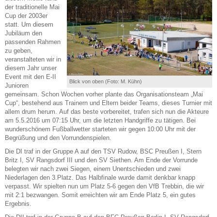
der traditionelle Mai
Cup der 2003er
statt. Um diesem
Jubiläum den
passenden Rahmen
zu geben,
veranstalteten wir in
diesem Jahr unser
Event mit den E-II
Blick von oben (Foto: M. Kühn)
Junioren
gemeinsam. Schon Wochen vorher plante das Organisationsteam „Mai
Cup“, bestehend aus Trainern und Eltern beider Teams, dieses Turnier mit
allem drum herum. Auf das beste vorbereitet, trafen sich nun die Akteure
am 5.5.2016 um 07:15 Uhr, um die letzten Handgriffe zu tätigen. Bei
wunderschönem Fußballwetter starteten wir gegen 10:00 Uhr mit der
Begrüßung und den Vorrundenspielen.
Die DI traf in der Gruppe A auf den TSV Rudow, BSC Preußen I, Stern
Britz I, SV Rangsdorf III und den SV Siethen. Am Ende der Vorrunde
belegten wir nach zwei Siegen, einem Unentschieden und zwei
Niederlagen den 3.Platz. Das Halbfinale wurde damit denkbar knapp
verpasst. Wir spielten nun um Platz 5-6 gegen den VfB Trebbin, die wir
mit 2:1 bezwangen. Somit erreichten wir am Ende Platz 5, ein gutes
Ergebnis.