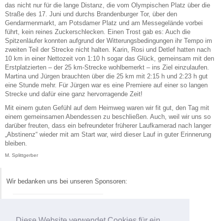
das nicht nur für die lange Distanz, die vom Olympischen Platz über die
Straße des 17. Juni und durchs Brandenburger Tor, über den
Gendarmenmarkt, am Potsdamer Platz und am Messegelände vorbei
führt, kein reines Zuckerschlecken. Einen Trost gab es: Auch die
Spitzenläufer konnten aufgrund der Witterungsbedingungen ihr Tempo im
zweiten Teil der Strecke nicht halten. Karin, Rosi und Detlef hatten nach
10 km in einer Nettozeit von 1:10 h sogar das Glück, gemeinsam mit den
Erstplatzierten – der 25 km-Strecke wohlbemerkt – ins Ziel einzulaufen.
Martina und Jürgen brauchten über die 25 km mit 2:15 h und 2:23 h gut
eine Stunde mehr. Für Jürgen war es eine Premiere auf einer so langen
Strecke und dafür eine ganz hervorragende Zeit!
Mit einem guten Gefühl auf dem Heimweg waren wir fit gut, den Tag mit
einem gemeinsamen Abendessen zu beschließen. Auch, weil wir uns so
darüber freuten, dass ein befreundeter früherer Laufkamerad nach langer
„Abstinenz“ wieder mit am Start war, wird dieser Lauf in guter Erinnerung
bleiben.
M. Splittgerber
Wir bedanken uns bei unseren Sponsoren:
Diese Website verwendet Cookies für ein