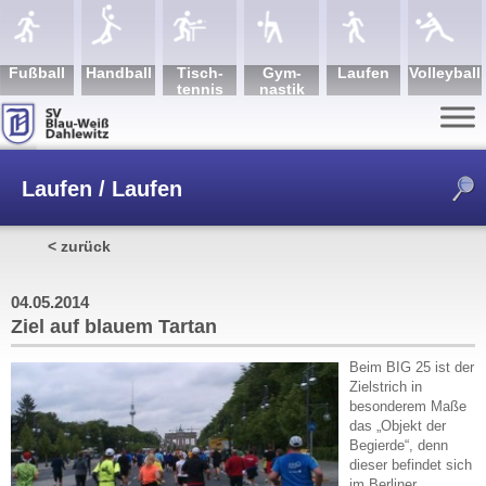
Fuß­ball
Hand­ball
Tisch­
Gym­
Lau­fen
Volley­ball
tennis
nastik
Laufen / Laufen
< zurück
/
Ziel auf blauem Tartan
04.05.2014
Ziel auf blauem Tartan
Beim BIG 25 ist der
Zielstrich in
besonderem Maße
das „Objekt der
Begierde“, denn
dieser befindet sich
im Berliner