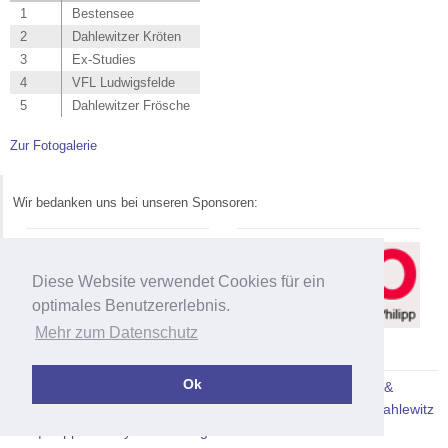
1
Bestensee
2
Dahlewitzer Kröten
3
Ex-Studies
4
VFL Ludwigsfelde
5
Dahlewitzer Frösche
Zur Fotogalerie
Wir bedanken uns bei unseren Sponsoren:
Diese Website verwendet Cookies für ein
optimales Benutzererlebnis.
Mehr zum Datenschutz
Ok
Copyright 2026 - SV Blau-Weiß Dahlewitz 1.2 |
Impressum &
Datenschutz
| Design + Programmierung -
SV Blau-Weiß Dahlewitz
e.V.
| Supported by
331.de - Agentur für Webauftritte