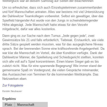
Wetterglück war an diesem Samstag auf Seiten der Beacherinnen
Um so erfreulicher, dass sich auch Einzelspielerinnen zusammenfanden
und fünf Mannschaften antraten. Alles war bestens mit viel Unterstützung
der Dahlewitzer Teamkollegen vorbereitet. Selbst ein gewaltiger, über das
Spielfeld hängender Ast wurde von den Jungs in schwindelerregender
Höhe abgesägt. Jede Mannschaft hatte etwas für den Verzehr
mitgebracht, dafür war alles kostenlos.
Dann ging es zur Sache nach dem Turnus „Jede gegen jede“, zwei
Gewinnsätze bis 21 und falls erforderlich, Tiebreak. Erstaunlich, wie viele
dritte Sätze gespielt werden mussten, was für das ausgeglichene Niveau
sprach. Bei der brennenden Sonne eine kräftezehrende Angelegenheit. Da
war klar die Mannschaft im Vorteil, die über Kondition verfügte. Dank der
Dahlewitzer Männer, die Spielleitung und Schiedsgericht stellten, konnten
sich alle voll auf’s Spiel konzentrieren. Einen klaren Sieger gab es bis
zuletzt nicht. Was für eine spannende Begegnung! Wie immer stand der
gemeinsame Spaß im Vordergrund, die vielen Gespräche miteinander,
das Austauschen von Terminen für die kommenden Wettkämpfe. Das
Netzwerken eben.
Zur Fotogalerie
Kerstin Neubauer
Ergebins
Platz
Mannschaft