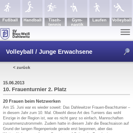
Fuß­ball
Hand­ball
Tisch­
Gym­
Lau­fen
Volley­ball
tennis
nastik
Volleyball / Junge Erwachsene
< zurück
/
10. Frauenturnier
15.06.2013
10. Frauenturnier 2. Platz
20 Frauen beim Netzwerken
Am 15. Juni war es wieder soweit: Das Dahlewitzer Frauen-Beachturnier –
in diesem Jahr zum 10. Mal. Obwohl diese Art des Turniers das wohl
Einzige in der Region ist, war es nicht ganz so einfach, Mannschaften
zusammenzutrommeln. Zudem hatte in diesem Jahr die Beachsaison auf
Grund der langen Regenperiode gerade erst begonnen, aber das