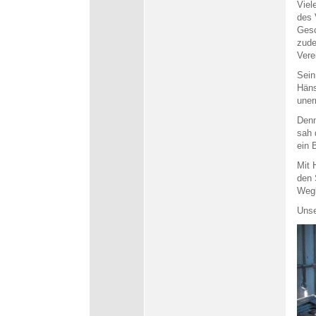
Viel
des 
Gesc
zud
Vere
Sein
Häns
uner
Denn
sah 
ein 
Mit 
den 
Wegb
Unse