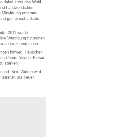
te dabei stets das Wohl
 und handwerklichem
n Mitwirkung entstand
 und gemeinschaftliche
erkt:
2011 wurde
ere Würdigung für seinen
einander zu verbinden.
lungen hinweg
. Hänschen
gen Unterstützung. Er war
zu stärken.
reund. Sein Wirken wird
streiter, als treuen