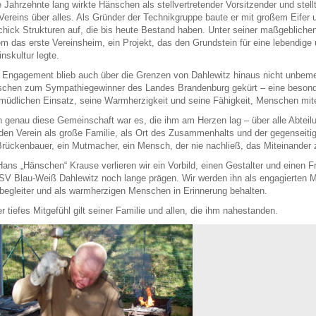
e Jahrzehnte lang wirkte Hänschen als
stellvertretender Vorsitzender
und stell
Vereins über alles. Als
Gründer der Technikgruppe
baute er mit großem Eifer
hick Strukturen auf, die bis heute Bestand haben. Unter seiner maßgebliche
em das
erste Vereinsheim
, ein Projekt, das den Grundstein für eine lebendige
inskultur legte.
 Engagement blieb auch über die Grenzen von Dahlewitz hinaus nicht unbem
chen zum Sympathiegewinner des Landes Brandenburg gekürt
– eine besond
müdlichen Einsatz, seine Warmherzigkeit und seine Fähigkeit, Menschen mit
 genau diese Gemeinschaft war es, die ihm am Herzen lag –
über alle Abtei
den Verein als große Familie, als Ort des Zusammenhalts und der gegenseiti
Brückenbauer, ein Mutmacher, ein Mensch, der nie nachließ, das Miteinander 
Hans „Hänschen“ Krause verlieren wir ein Vorbild, einen Gestalter und einen F
SV Blau‑Weiß Dahlewitz noch lange prägen. Wir werden ihn als engagierten Mit
egleiter und als warmherzigen Menschen in Erinnerung behalten.
r tiefes Mitgefühl gilt seiner Familie und allen, die ihm nahestanden.