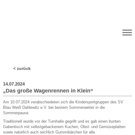
Fuß­ball
Hand­ball
Tisch­
Gym­
Lau­fen
Volley­ball
tennis
nastik
Handball / Kinderturnen
< zurück
/
„Das große Wagenrennen in Klein“
14.07.2024
„Das große Wagenrennen in Klein“
Am 10.07.2024 verabschiedeten sich die Kindersportgruppen des SV
Blau Weiß Dahlewitz e.V. bei bestem Sommerwetter in die
Sommerpause.
Traditionell wurde vor der Turnhalle gegrillt und es gab einen bunten
Gabentisch mit selbstgebackenem Kuchen, Obst- und Gemüseplatten
sowie natürlich auch reichlich Gummibärchen für alle.