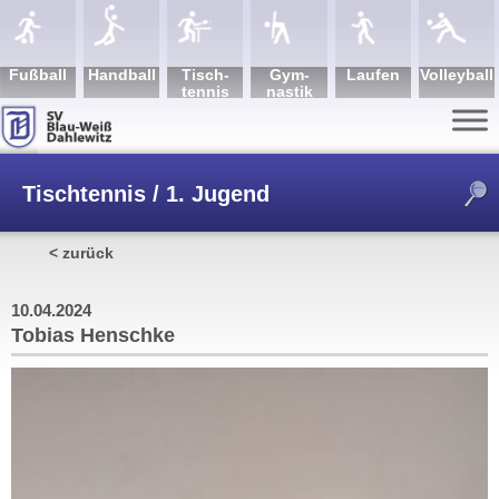
Fuß­ball
Hand­ball
Tisch­
Gym­
Lau­fen
Volley­ball
tennis
nastik
Tischtennis / 1. Jugend
< zurück
/
Tobias Henschke
10.04.2024
Tobias Henschke