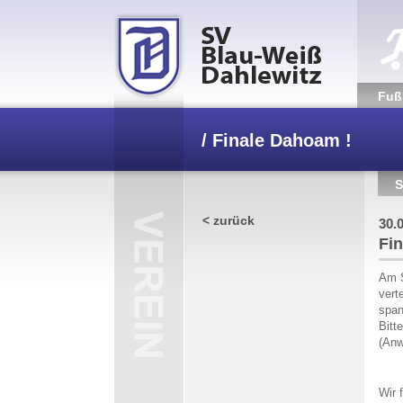
Fuß­
/
Finale Dahoam !
S
< zurück
30.
Fi
Am S
vert
span
Bitt
(Anw
Wir 