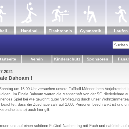
ball
Hand­ball
Tisch­tennis
Gym­nastik
Lau­fen
tartseite
Verein
Kinderschutz
Sponsoren
Fanar
07.2021
nale Dahoam !
onntag um 15:00 Uhr versuchen unsere Fußball Männer ihren Vorjahrestitel
eidigen. Im Finale Dahoam warten die Mannschaft von der SG Niederlehme au
nendes Spiel bei wie gewohnt guter Verpflegung durch unser Wohnzimmerteam i
e beachtet, dass die Zuschauerzahl auf 1.000 Personen beschränkt ist und u
esendheitsliste) auch hier gilt.
freuen uns auf einen schönen Fußball Nachmittag mit Euch und natürlich auf 