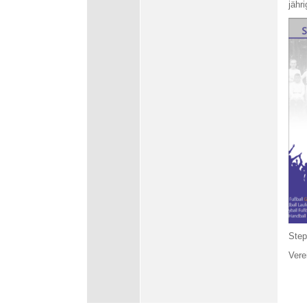
jähr
Step
Vere