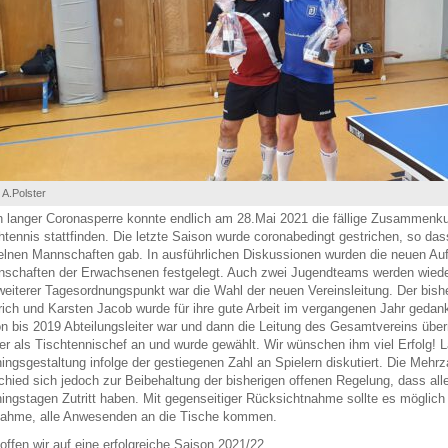
 A.Polster
 langer Coronasperre konnte endlich am 28.Mai 2021 die fällige Zusammenkun
htennis stattfinden. Die letzte Saison wurde coronabedingt gestrichen, so da
elnen Mannschaften gab. In ausführlichen Diskussionen wurden die neuen Auf
schaften der Erwachsenen festgelegt. Auch zwei Jugendteams werden wieder
weiterer Tagesordnungspunkt war die Wahl der neuen Vereinsleitung. Der bish
rich und Karsten Jacob wurde für ihre gute Arbeit im vergangenen Jahr gedank
n bis 2019 Abteilungsleiter war und dann die Leitung des Gesamtvereins übe
er als Tischtennischef an und wurde gewählt. Wir wünschen ihm viel Erfolg! 
ningsgestaltung infolge der gestiegenen Zahl an Spielern diskutiert. Die Meh
chied sich jedoch zur Beibehaltung der bisherigen offenen Regelung, dass alle
ningstagen Zutritt haben. Mit gegenseitiger Rücksichtnahme sollte es möglich 
nahme, alle Anwesenden an die Tische kommen.
offen wir auf eine erfolgreiche Saison 2021/22.