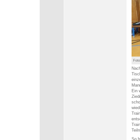
Foto
Nach
Tisc
einz
Mann
Ein 
Zied
scho
wied
Trai
ents
Trai
Teil
So h