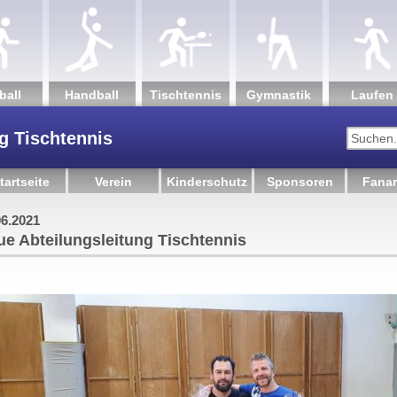
ball
Hand­ball
Tisch­tennis
Gym­nastik
Lau­fen
g Tischtennis
tartseite
Verein
Kinderschutz
Sponsoren
Fanar
06.2021
e Abteilungsleitung Tischtennis