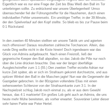
Eigentlich war es nur eine Frage der Zeit bis Blau Weiß den Ball im Tor
unterbringen sollte. Zu erdrückend war unsere Überlegenheit! Umso
überraschender fiel der Führungstreffer für die Hausherren, durch einen
individuellen Fehler unsererseits. Ein unnötiger Treffer, in der 39.Minute,
der den Spielverlauf auf den Kopf stellte. So blieb es bis zur Pause beim
0:1 Rückstand.
In den zweiten 40 Minuten stellten wir unsere Taktik um und agierten
noch offensiver! Daraus resultierten zahlreiche Torchancen. Allein, das
runde Ding wollte nicht in die Kiste hinein! Doch irgendwann war das
Glück von Admira aufgebraucht. Nach einen Freistoß, ließ der
gegnerische Keeper den Ball abprallen, so das Jakob die Pille nur noch
über die Linie drücken brauchte. Das war der längst überfällige
Ausgleichstreffer zum 1:1 (55.) Den zweiten Treffer erzielte Adrian nur
kurze Zeit später, als er sich im Strafraum gekonnt durchsetzte, und aus
spitzen Winkel den Ball in die Maschen jagte! Nun war die Gegenwehr der
Gastgeber gebrochen. In der 80zigsten vollendete Elias mit einen
sehenswerten Schlenzer von der Strafraumkante zum 3:1. In der
Nachspielzeit schlug Jakob noch einmal zu, als er aus dem Gewühl
heraus, das 4:1 markierte! Ein großes Lob geht auch an Admira, die uns
heute mehr Mühe bereiteten, als vorher erwartet. Souveräner Leiter dieser
sehr fairen Partie war Peter Hertel.