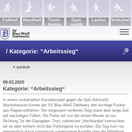
Fuß­ball
Hand­ball
Tisch­
Gym­
Lau­fen
Volley­ball
tennis
nastik
/
Kategorie: “Arbeitssieg“
< zurück
09.03.2020
Kategorie: “Arbeitssieg“
In einem umkämpften Auswärtsspiel gegen die SpG Admira/D.
Wusterhausen konnte der SV Blau Weiß Dahlewitz drei wichtige Punkte
aus Ragow entführen. Der insgesamt verdiente Sieg stand aber lange Zeit
auf wackeligen Füßen. Die Partie lief von der ersten Minute an nur
Richtung Tor der Gastgeber. Trotz zahlreicher „Hochkaräter“vermochten
wir es aber einfach nicht das Führungstor zu erzielen. Die Spg kam nur
gelegentlich durch sporadisch vorgetragene Angriffe über die Mittellinie!