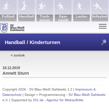
Fuß­ball
Hand­ball
Tisch­
Gym­
Lau­fen
Volley­ball
tennis
nastik
Handball / Kinderturnen
< zurück
/
Annett Sturn
18.12.2019
Annett Sturn
Copyright 2026 - SV Blau-Weiß Dahlewitz 1.2 |
Impressum &
Datenschutz
| Design + Programmierung -
SV Blau-Weiß Dahlewitz
e.V.
| Supported by
331.de - Agentur für Webauftritte