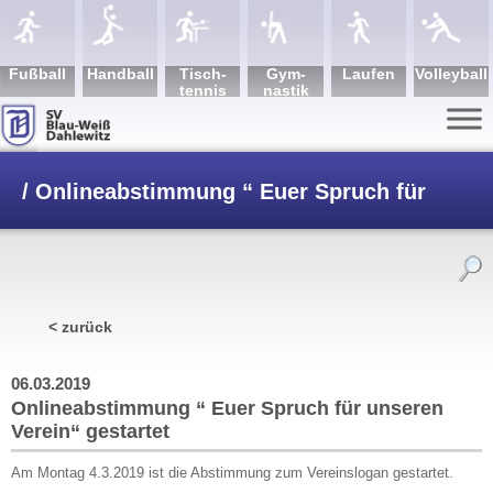
Fuß­ball
Hand­ball
Tisch­
Gym­
Lau­fen
Volley­ball
tennis
nastik
/
Onlineabstimmung “ Euer Spruch für
unseren Verein“ gestartet
< zurück
06.03.2019
Onlineabstimmung “ Euer Spruch für unseren
Verein“ gestartet
Am Montag 4.3.2019 ist die Abstimmung zum Vereinslogan gestartet.