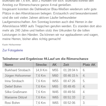
Burkhard die 7,6 km, also 2 Runden vor sich. Burkhard konnte den
Anstieg zur Römerschanze ganze 4-mal genießen.
Insgesamt konnten die Dahlewitzer Blau-Weißen wiederum sehr gute
Plätze in den Altersklassen belegen. Erstaunlich und bewundernswert
sind die seit vielen Jahren aktiven Läufer befreundeter
Laufgemeinschaften. Am Sonntag konnten auch drei Herren in der
Altersklasse M80! aufs Treppchen gerufen werden. Es standen dort also
mehr als 240 Jahre und hielten stolz ihre Urkunden für die tollen
Leistungen in den Händen. Da können wir nur applaudieren und sagen,
meine Herren, bisher alles richtig gemacht!
Karin Hofsommer
Zur Fotogalerie
Teilnehmer und Ergebnisse 44.Lauf um die Römerschanze
Name
Strecke
AK
Zeit
Platz AK
Burkhard Strobach
14,9 Km
M55
01:28:04 h
6.
Jürgen Hofsommer
7,6 Km
M60
00:46:15 h
4.
Irina Strobach
7,6 Km
W55
00:47:26
5.
Detlef Bohm
7,6 Km
M65
00:49:45
4.
Silke Graßmann
7,6 Km
W45
00:49:56
4.
Marianne Dötzel
7,6 Km
W65
00:51:33
2.
Rosi Bohm
7,6 Km
W65
00:52:06
3.