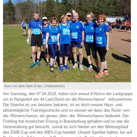
Kurz vor dem Start (Foto: J.Hofsommer)
Am Samstag, den 07.04.2018, trafen sich erneut 8 Aktive der Laufgruppe
um in Rangsdorf am 44.Lauf„Rund um die Römerschanze“ teilzunehmen.
Die Strecke ist uns bestens bekannt, ist es doch unsere Haus- und
allsonntägliche Trainingsstrecke und so wissen wir dass das Rund –um-
die- Römerschanze, ein genau- über- die- Römerschanze bedeutet. Der
Frühling hat inzwischen Einzug in Brandenburg gehalten und so war die
Veranstaltung gut besucht, zumal es sich hierbei um den Wertungslauf
des EMB-Cup und des MBS-Cup handelt. Unsere Sportler hatten, bis auf