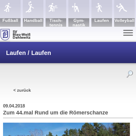
Fuß­ball
Hand­ball
Tisch­
Gym­
Lau­fen
Volley­ball
tennis
nastik
Laufen / Laufen
/
Zum 44.mal Rund um die Römerschanze
< zurück
09.04.2018
Zum 44.mal Rund um die Römerschanze