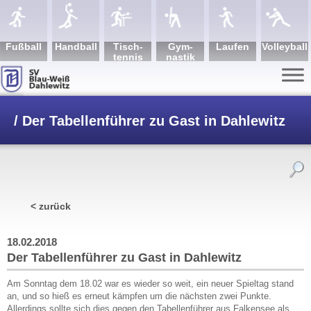
Fuß­ball
Hand­ball
Tisch­
Gym­
Lau­fen
Volley­ball
tennis
nastik
/
Der Tabellenführer zu Gast in Dahlewitz
< zurück
18.02.2018
Der Tabellenführer zu Gast in Dahlewitz
Am Sonntag dem 18.02 war es wieder so weit, ein neuer Spieltag stand
an, und so hieß es erneut kämpfen um die nächsten zwei Punkte.
Allerdings sollte sich dies gegen den Tabellenführer aus Falkensee als