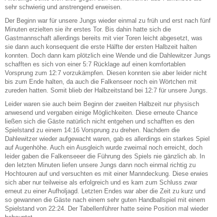
sehr schwierig und anstrengend erweisen.
Der Beginn war für unsere Jungs wieder einmal zu früh und erst nach fünf
Minuten erzielten sie ihr erstes Tor. Bis dahin hatte sich die
Gastmannschaft allerdings bereits mit vier Toren leicht abgesetzt, was
sie dann auch konsequent die erste Hälfte der ersten Halbzeit halten
konnten. Doch dann kam plötzlich eine Wende und die Dahlewitzer Jungs
schafften es sich von einer 5:7 Rücklage auf einen komfortablen
Vorsprung zum 12:7 vorzukämpfen. Diesen konnten sie aber leider nicht
bis zum Ende halten, da auch die Falkenseer noch ein Wörtchen mit
zureden hatten. Somit blieb der Halbzeitstand bei 12:7 für unsere Jungs.
Leider waren sie auch beim Beginn der zweiten Halbzeit nur physisch
anwesend und vergaben einige Möglichkeiten. Diese erneute Chance
ließen sich die Gäste natürlich nicht entgehen und schafften es den
Spielstand zu einem 14:16 Vorsprung zu drehen. Nachdem die
Dahlewitzer wieder aufgewacht waren, gab es allerdings ein starkes Spiel
auf Augenhöhe. Auch ein Ausgleich wurde zweimal noch erreicht, doch
leider gaben die Falkenseeer die Führung des Spiels nie gänzlich ab. In
den letzten Minuten liefen unsere Jungs dann noch einmal richtig zu
Hochtouren auf und versuchten es mit einer Manndeckung. Diese erwies
sich aber nur teilweise als erfolgreich und es kam zum Schluss zwar
erneut zu einer Aufholjagd. Letzten Endes war aber die Zeit zu kurz und
so gewannen die Gäste nach einem sehr guten Handballspiel mit einem
Spielstand von 22:24. Der Tabellenführer hatte seine Position mal wieder