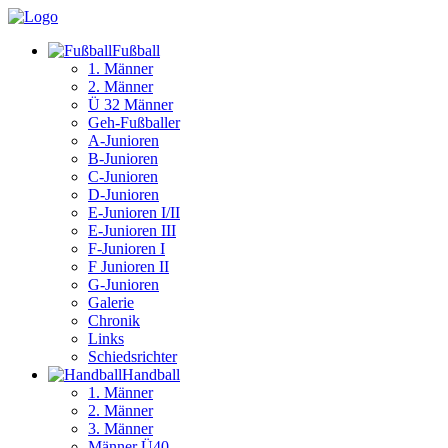
Fuß­ball
1. Männer
2. Männer
Ü 32 Männer
Geh-Fußballer
A-Junioren
B-Junioren
C-Junioren
D-Junioren
E-Junioren I/II
E-Junioren III
F-Junioren I
F Junioren II
G-Junioren
Galerie
Chronik
Links
Schiedsrichter
Hand­ball
1. Männer
2. Männer
3. Männer
Männer Ü40