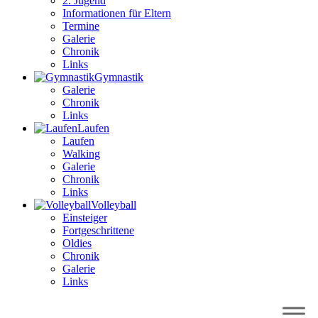
2. Jugend
Informationen für Eltern
Termine
Galerie
Chronik
Links
Gym­nastik
Galerie
Chronik
Links
Lau­fen
Laufen
Walking
Galerie
Chronik
Links
Volley­ball
Einsteiger
Fortgeschrittene
Oldies
Chronik
Galerie
Links