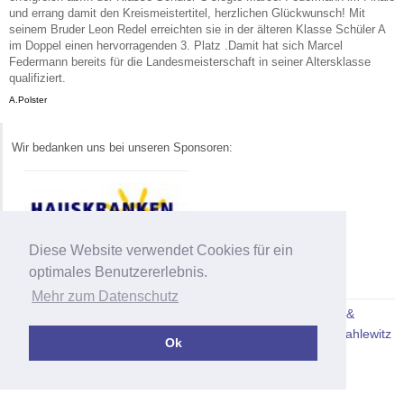
und errang damit den Kreismeistertitel, herzlichen Glückwunsch! Mit
seinem Bruder Leon Redel erreichten sie in der älteren Klasse Schüler A
im Doppel einen hervorragenden 3. Platz .Damit hat sich Marcel
Federmann bereits für die Landesmeisterschaft in seiner Altersklasse
qualifiziert.
A.Polster
Wir bedanken uns bei unseren Sponsoren:
Diese Website verwendet Cookies für ein
optimales Benutzererlebnis.
Mehr zum Datenschutz
Copyright 2026 - SV Blau-Weiß Dahlewitz 1.2 |
Impressum &
Datenschutz
| Design + Programmierung -
SV Blau-Weiß Dahlewitz
Ok
e.V.
| Supported by
331.de - Agentur für Webauftritte