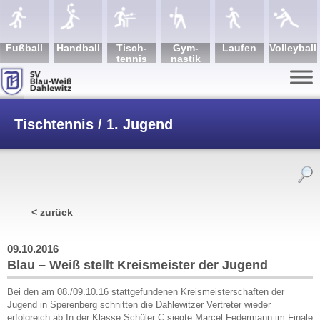
Fuß­ball
Hand­ball
Tisch­
Gym­
Lau­fen
Volley­ball
tennis
nastik
Tischtennis / 1. Jugend
/
Blau – Weiß stellt Kreismeister der Jugend
< zurück
09.10.2016
Blau – Weiß stellt Kreismeister der Jugend
Bei den am 08./09.10.16 stattgefundenen Kreismeisterschaften der
Jugend in Sperenberg schnitten die Dahlewitzer Vertreter wieder
erfolgreich ab.In der Klasse Schüler C siegte Marcel Federmann im Finale