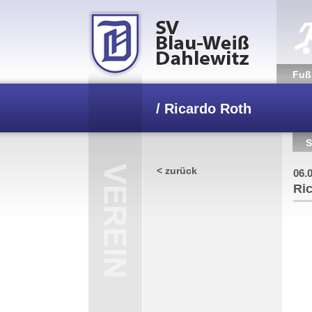
Fuß­
/
Ricardo Roth
S
< zurück
06.
Ri