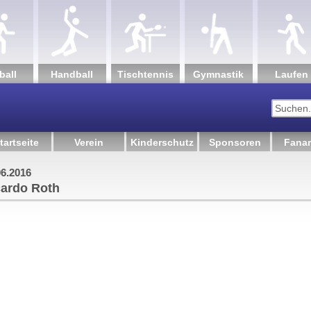
ball
Hand­ball
Tisch­tennis
Gym­nastik
Lau­fen
tartseite
Verein
Kinderschutz
Sponsoren
Fanar
06.2016
cardo Roth