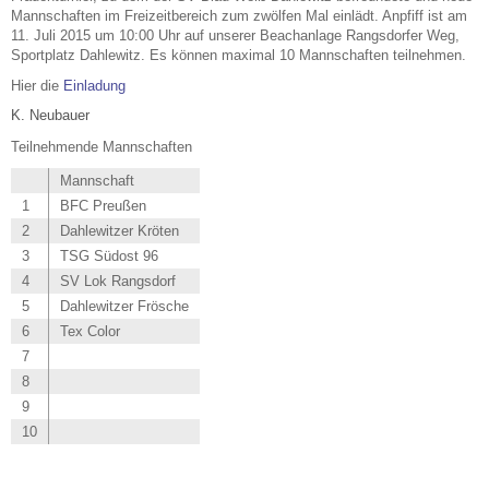
Mannschaften im Freizeitbereich zum zwölfen Mal einlädt. Anpfiff ist am
11. Juli 2015 um 10:00 Uhr auf unserer Beachanlage Rangsdorfer Weg,
Sportplatz Dahlewitz. Es können maximal 10 Mannschaften teilnehmen.
Hier die
Einladung
K. Neubauer
Teilnehmende Mannschaften
Mannschaft
1
BFC Preußen
2
Dahlewitzer Kröten
3
TSG Südost 96
4
SV Lok Rangsdorf
5
Dahlewitzer Frösche
6
Tex Color
7
8
9
10