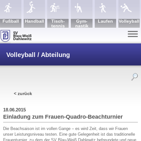
Fuß­ball
Hand­ball
Tisch­
Gym­
Lau­fen
Volley­ball
tennis
nastik
Volleyball / Abteilung
/
Einladung zum Frauen-Quadro-
< zurück
Beachturnier
18.06.2015
Einladung zum Frauen-Quadro-Beachturnier
Die Beachsaison ist im vollen Gange – es wird Zeit, dass wir Frauen
unser Leistungsniveau testen. Eine gute Gelegenheit ist das traditionelle
Frauenturnier, zu dem der SV Blau-Weiß Dahlewitz befreundete und neue