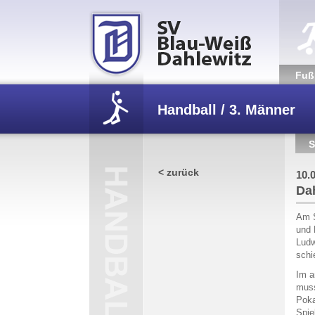
Fuß­
Handball / 3. Männer
S
/
Dahlewitz II holt den 
< zurück
10.
Dah
Am S
und 
Ludw
schi
Im a
muss
Poka
Spie