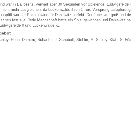
und war in Ballbesitz, verwarf aber 30 Sekunden vor Spielende. Ludwigsfelde 
 nicht mehr ausgleichen, da Luckenwalde ihren 1-Tore Vorsprung aufopferungs
usspfiff war der Pokalgewinn für Dahlewitz perfekt. Der Jubel war groß und d
ischen fast alle. Jede Mannschaft hatte ein Spiel gewonnen und Dahlewitz hat
Ludwigsfelde 0 und Luckenwalde -1.
gebot
chley, Höhn, Dumitru, Schaefer, J. Schobelt, Stehlin, M. Schley, Klatt, S. Fö