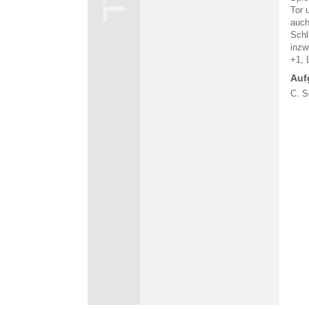
Tor 
auch
Schl
inzw
+1, 
Auf
C. S