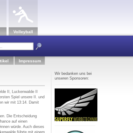
Volley­ball
tikel
Impressum
Wir bedanken uns bei
unseren Sponsoren:
lde II, Luckenwalde II
rsten Spiel unsere II. und
n wir mit 13:14. Damit
zen. Die Entscheidung
Chance auf einen
winnen würde. Auch dieses
ckenwalde führte mit einem