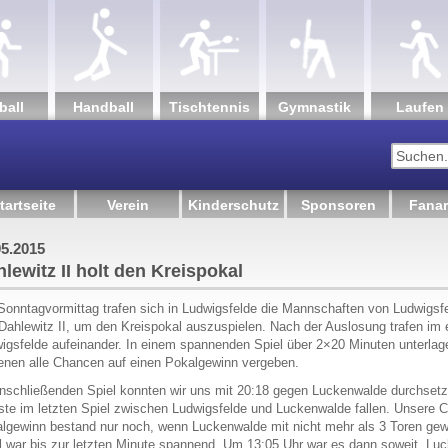
ball
Hand­ball
Tisch­tennis
Gym­nastik
Lau­fen
tartseite
Verein
Kinderschutz
Sponsoren
Fanar
Kreispokal
05.2015
lewitz II holt den Kreispokal
onntagvormittag trafen sich in Ludwigsfelde die Mannschaften von Ludwigsfe
Dahlewitz II, um den Kreispokal auszuspielen. Nach der Auslosung trafen im e
igsfelde aufeinander. In einem spannenden Spiel über 2×20 Minuten unterlage
enen alle Chancen auf einen Pokalgewinn vergeben.
nschließenden Spiel konnten wir uns mit 20:18 gegen Luckenwalde durchset
te im letzten Spiel zwischen Ludwigsfelde und Luckenwalde fallen. Unsere 
lgewinn bestand nur noch, wenn Luckenwalde mit nicht mehr als 3 Toren ge
l war bis zur letzten Minute spannend. Um 13:05 Uhr war es dann soweit. Lu