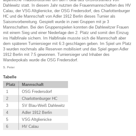
Dahlewitz statt. In diesem Jahr nutzten die Frauenmannschaften des HV
Calau, der VSG Altglienicke, der OSG Fredersdorf, des Charlottenburger
HC und die Mannschaft von Adler 1912 Berlin dieses Turnier als
Saisonvorbereitung. Gespielt wurde in zwei Gruppen mit je 3
Mannschaften. Bei den Gruppenspielen konnten die Dahlewitzer Frauen
mit einem Sieg und einer Niederlage den 2. Platz und somit den Einzug
ins Halbfinale sichern. Im Halbfinale musste sich die Mannschaft aber
dem späteren Turniersieger mit 6:3 geschlagen geben. Im Spiel um Platz
3 wurden nochmals alle Reserven mobilisiert und das Spiel gegen Adler
1912 Berlin mit 7:5 gewonnen. Turniersieger und Inhaber des
Wanderpokals wurde die OSG Fredersdorf.
S. Peter
Tabelle
Platz
Mannschaft
1
OSG Fredersdorf
2
Charlottenburger HC
3
SV Blau-Weiß Dahlewitz
4
Adler 1912 Berlin
5
VSG Altglienicke
6
HV Calau