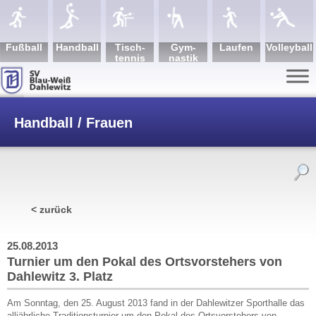
Fuß­ball
Hand­ball
Tisch­
Gym­
Lau­fen
Volley­ball
tennis
nastik
Handball / Frauen
/
Turnier um den Pokal des Ortsvorstehers
< zurück
von Dahlewitz
25.08.2013
Turnier um den Pokal des Ortsvorstehers von
Dahlewitz 3. Platz
Am Sonntag, den 25. August 2013 fand in der Dahlewitzer Sporthalle das
alljährliche Traditionsturnier um den Pokal des Ortsvorstehers von