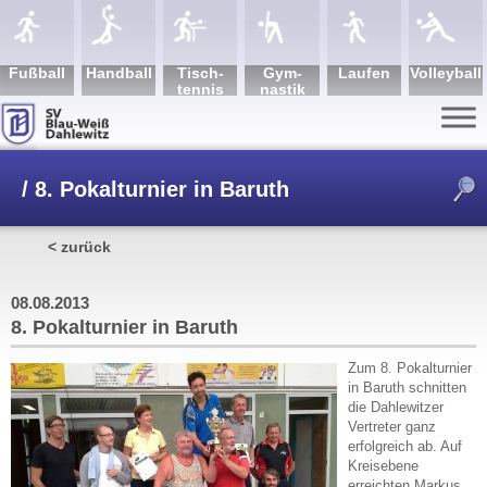
Fuß­ball
Hand­ball
Tisch­
Gym­
Lau­fen
Volley­ball
tennis
nastik
/
8. Pokalturnier in Baruth
< zurück
08.08.2013
8. Pokalturnier in Baruth
Zum 8. Pokalturnier
in Baruth schnitten
die Dahlewitzer
Vertreter ganz
erfolgreich ab. Auf
Kreisebene
erreichten Markus