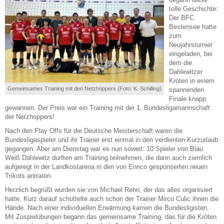
tolle Geschichte:
Der BFC
Bestensee hatte
zum
Neujahrsturnier
eingeladen, bei
dem die
Dahlewitzer
Kröten in einem
Gemeinsames Training mit den Netzhoppers (Foto: K. Schilling)
spannenden
Finale knapp
gewannen. Der Preis war ein Training mit der 1. Bundesligamannschaft
der Netzhoppers!
Nach den Play Offs für die Deutsche Meisterschaft waren die
Bundesligaspieler und ihr Trainer erst einmal in den verdienten Kurzurlaub
gegangen. Aber am Dienstag war es nun soweit: 10 Spieler von Blau
Weiß Dahlewitz durften am Training teilnehmen, die dann auch ziemlich
aufgeregt in der Landkostarena in den von Enrico gesponserten neuen
Trikots antraten.
Herzlich begrüßt wurden sie von Michael Rehn, der das alles organisiert
hatte. Kurz darauf schüttelte auch schon der Trainer Mirco Culic ihnen die
Hände. Nach einer individuellen Erwärmung kamen die Bundesligisten.
Mit Zuspielübungen begann das gemeinsame Training, das für die Kröten