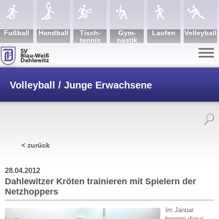
Fuß­ball
Hand­ball
Tisch­
Gym­
Lau­fen
Volley­ball
tennis
nastik
Volleyball / Junge Erwachsene
/
Dahlewitzer Kröten trainieren mit Spielern
< zurück
der Netzhoppers
28.04.2012
Dahlewitzer Kröten trainieren mit Spielern der
Netzhoppers
Im Januar
begann diese