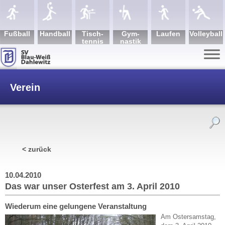
Fuß­ball
Hand­ball
Tisch­
Gym­
Lau­fen
Volley­ball
tennis
nastik
Verein
/
Das war unser Osterfest am 3. April 2010
< zurück
10.04.2010
Das war unser Osterfest am 3. April 2010
Wiederum eine gelungene Veranstaltung
Am Ostersamstag,