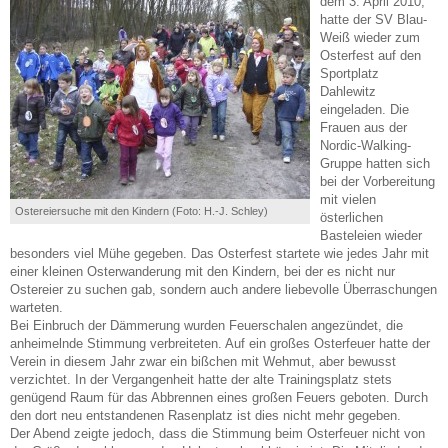
dem 3. April 2010,
hatte der SV Blau-
Weiß wieder zum
Osterfest auf den
Sportplatz
Dahlewitz
eingeladen. Die
Frauen aus der
Nordic-Walking-
Gruppe hatten sich
bei der Vorbereitung
mit vielen
Ostereiersuche mit den Kindern (Foto: H.-J. Schley)
österlichen
Basteleien wieder
besonders viel Mühe gegeben. Das Osterfest startete wie jedes Jahr mit
einer kleinen Osterwanderung mit den Kindern, bei der es nicht nur
Ostereier zu suchen gab, sondern auch andere liebevolle Überraschungen
warteten.
Bei Einbruch der Dämmerung wurden Feuerschalen angezündet, die
anheimelnde Stimmung verbreiteten. Auf ein großes Osterfeuer hatte der
Verein in diesem Jahr zwar ein bißchen mit Wehmut, aber bewusst
verzichtet. In der Vergangenheit hatte der alte Trainingsplatz stets
genügend Raum für das Abbrennen eines großen Feuers geboten. Durch
den dort neu entstandenen Rasenplatz ist dies nicht mehr gegeben.
Der Abend zeigte jedoch, dass die Stimmung beim Osterfeuer nicht von