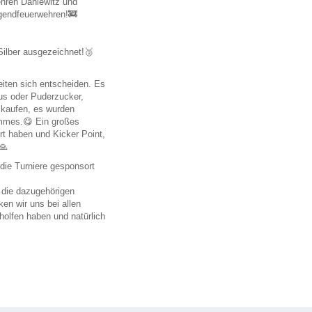
hren Dahlewitz und
die Jugendfeuerwehren!🚒
 Silber ausgezeichnet!🥈
eiten sich entscheiden. Es
us oder Puderzucker,
 kaufen, es wurden
mmes.😋 Ein großes
t haben und Kicker Point,
🙏
die Turniere gesponsort
🤍
 die dazugehörigen
en wir uns bei allen
eholfen haben und natürlich