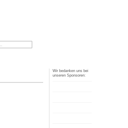
Volley­ball
tikel
Impressum
Wir bedanken uns bei
unseren Sponsoren: