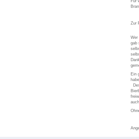
Für 
Bran
Zur 
Wer 
gab 
selb
selb
Dank
geme
Ein 
Des 
Bier
frei
auch
Ohne
An