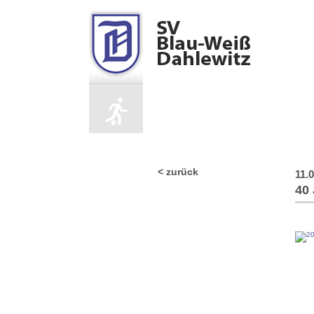
Fuß­
Fußball / Abteilung
S
/
40 Jahre Fußball⚽
< zurück
11.
40