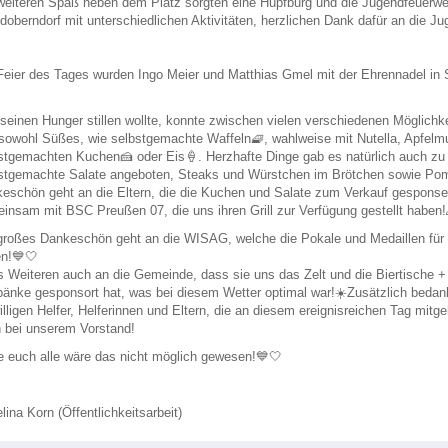
weiteren Spaß neben dem Platz sorgten eine Hüpfburg und die Jugendfeuerwe
doberndorf mit unterschiedlichen Aktivitäten, herzlichen Dank dafür an 
Feier des Tages wurden Ingo Meier und Matthias Gmel mit der Ehrennadel in
seinen Hunger stillen wollte, konnte zwischen vielen verschiedenen Möglichk
sowohl Süßes, wie selbstgemachte Waffeln🧇, wahlweise mit Nutella, Apfelm
stgemachten Kuchen🍰 oder Eis🍦. Herzhafte Dinge gab es natürlich auch zu
stgemachte Salate angeboten, Steaks und Würstchen im Brötchen sowie Po
eschön geht an die Eltern, die die Kuchen und Salate zum Verkauf gesponser
insam mit BSC Preußen 07, die uns ihren Grill zur Verfügung gestellt haben!
großes Dankeschön geht an die WISAG, welche die Pokale und Medaillen für 
haben!
Weiteren auch an die Gemeinde, dass sie uns das Zelt und die Biertische +
bänke gesponsort hat, was bei diesem Wetter optimal war!☀️Zusätzlich bedank
willigen Helfer, Helferinnen und Eltern, die an diesem ereignisreichen Tag mitg
 bei unserem Vorstand!
 euch alle wäre das nicht möglich gewesen!💙🤍
gelina Korn (Öffentlichkeitsarbeit)