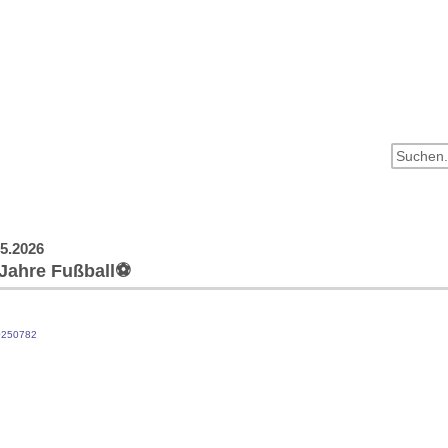
ball
Hand­ball
Tisch­tennis
Gym­nastik
Lau­fen
tartseite
Verein
Kinderschutz
Sponsoren
Fanar
05.2026
 Jahre Fußball⚽