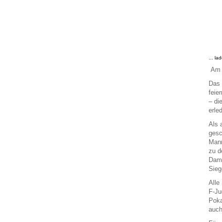
... la
Am 0
Das 
feie
– di
erle
Als 
gesc
Ma
zu d
Dami
Sieg
Alle
F-Ju
Poka
auch