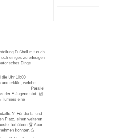
bteilung Fußball mit euch
 noch einiges zu erledigen
isatorisches Dinge
 die Uhr 10:00
 und erklärt, welche
🤍 Parallel
ss der E-Jugend statt.🙌
 Turniers eine
daille.🏅 Für die E- und
en Platz, einen weiteren
beste Torhüterin.🏆 Aber
e nehmen konnten.💪