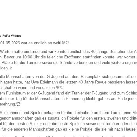
de FuPa Widget ...
1.05.2026 war es endlich so weit!💙🤍
Warten hatte ein Ende und wir konnten endlich das 40-jährige Bestehen der A
rn. Bevor um 10:00 Uhr die feierliche Eröffnung stattfinden konnte, war vorher
e Plätze für die Turniere sowie die Stände vorbereiten und viele weitere organ
digen.☺️
alle Mannschaften von der G-Jugend auf dem Rasenplatz sich gesammelt und
hlagen hatte, hat Uwe Edelmann die letzten 40 Jahre Revue passieren lassen
nnschaften wann und wo spielen.💙
em Funinioturnier der G-Jugend fand ein Turnier der F-Jugend und zum Schlu
t dieser Tag für die Mannschaften in Erinnerung bleibt, gab es am Ende jeden
erehrung.🏆
 Spielerinnen und Spieler bekamen für ihre Teilnahme an ihrem Turnier eine Me
gendmannschaften gab es zusätzlich Pokale für den ersten, zweiten und dritt
l für den besten Spieler oder die beste Spielerin sowie den Torhüter oder die 
 für die anderen Mannschaften gab es kleine Pokale, die sie mit nach Haus